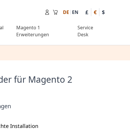
£
€
$
DE
EN
Mini-Waren
al
Magento 1
Service
Erweiterungen
Desk
er für Magento 2
ngen
hte Installation